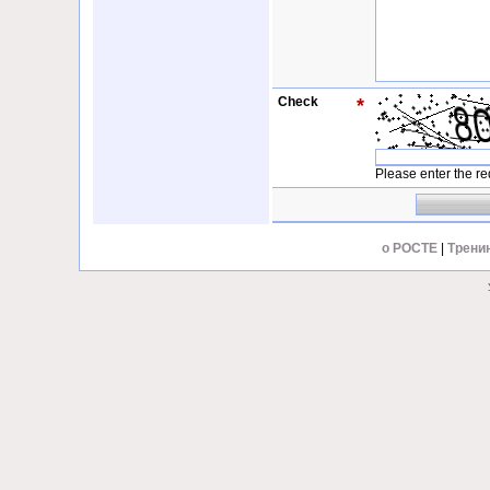
Check
*
Please enter the req
о РОСТЕ
|
Трени